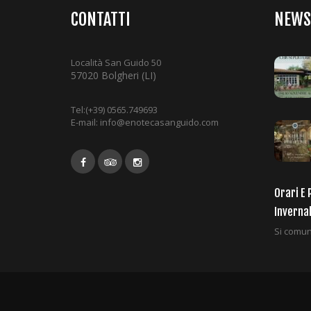
g
CONTATTI
NEWS
a
t
i
Località San Guido 50
o
57020 Bolgheri (LI)
n
Tel:
(+39) 0565.749693
E-mail:
info@enotecasanguido.com
Orari E 
Inverna
Si comuni