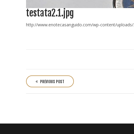
testata2.1.jpg
http://www.enotecasanguido.com/wp-content/uploads/2
P
o
PREVIOUS POST
s
t
n
a
v
i