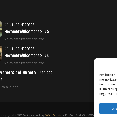
Chiusura Enoteca
Novembre/Dicembre 2025
Volevamo informarvi che
Chiusura Enoteca
Novembre/Dicembre 2024
Volevamo informarvi che
Prenotazioni Durante Il Periodo
Per fornire 
le
memorizzare
tecnologie 
ca ai clienti
ID unici su 
negativament
Ac
Copyright 2016 - Created by
WebMojito
- P.IVA 01645000496 -
Aiuti di Stato