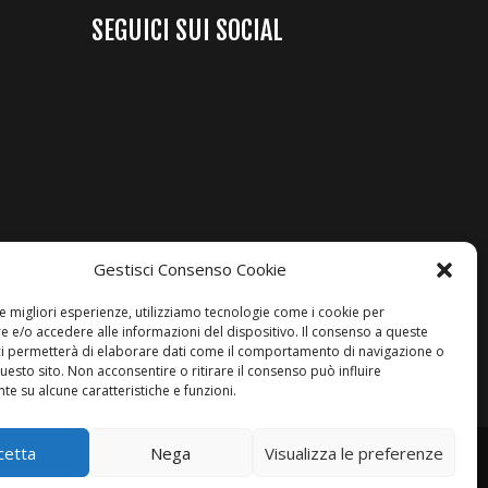
SEGUICI SUI SOCIAL
Gestisci Consenso Cookie
le migliori esperienze, utilizziamo tecnologie come i cookie per
 e/o accedere alle informazioni del dispositivo. Il consenso a queste
ci permetterà di elaborare dati come il comportamento di navigazione o
questo sito. Non acconsentire o ritirare il consenso può influire
e su alcune caratteristiche e funzioni.
cetta
Nega
Visualizza le preferenze