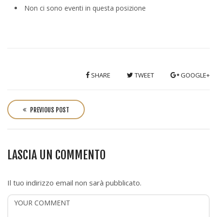
Non ci sono eventi in questa posizione
SHARE
TWEET
GOOGLE+
P
o
PREVIOUS POST
s
t
n
LASCIA UN COMMENTO
a
v
i
Il tuo indirizzo email non sarà pubblicato.
g
a