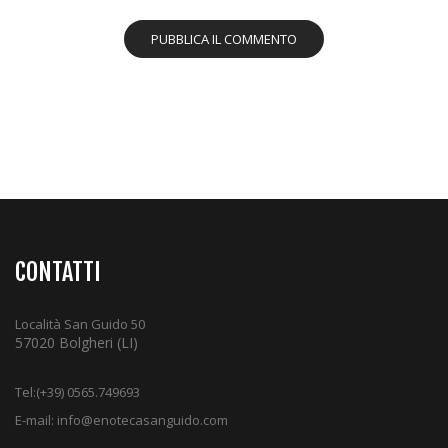
CONTATTI
Località San Guido 50
57020 Bolgheri (LI)
Tel:
(+39) 0565.749693
E-mail:
info@enotecasanguido.com