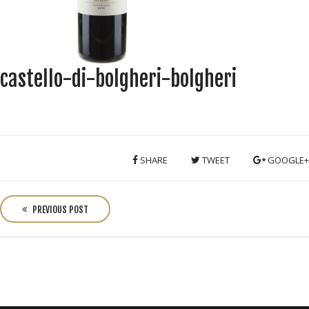
castello-di-bolgheri-bolgheri
SHARE
TWEET
GOOGLE+
P
o
PREVIOUS POST
s
t
n
a
v