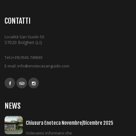
i
g
a
CONTATTI
t
i
Località San Guido 50
o
57020 Bolgheri (LI)
n
Tel:
(+39) 0565.749693
E-mail:
info@enotecasanguido.com
NEWS
Chiusura Enoteca Novembre/Dicembre 2025
Volevamo informarvi che