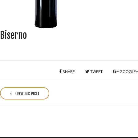
Biserno
SHARE
TWEET
GOOGLE+
P
o
PREVIOUS POST
s
t
n
a
v