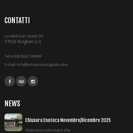
i
g
a
CONTATTI
t
i
Località San Guido 50
o
57020 Bolgheri (LI)
n
Tel:
(+39) 0565.749693
E-mail:
info@enotecasanguido.com
NEWS
Chiusura Enoteca Novembre/Dicembre 2025
Volevamo informarvi che