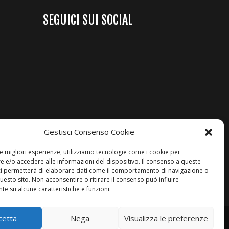
SEGUICI SUI SOCIAL
Gestisci Consenso Cookie
le migliori esperienze, utilizziamo tecnologie come i cookie per
 e/o accedere alle informazioni del dispositivo. Il consenso a queste
ci permetterà di elaborare dati come il comportamento di navigazione o
questo sito. Non acconsentire o ritirare il consenso può influire
e su alcune caratteristiche e funzioni.
cetta
Nega
Visualizza le preferenze