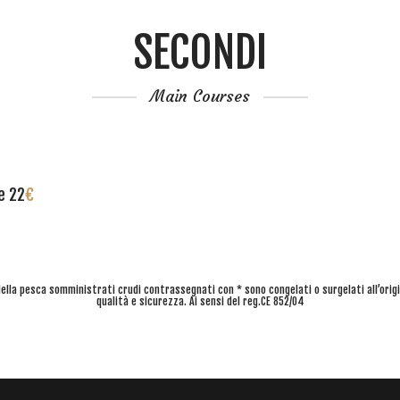
SECONDI
Main Courses
e 22
€
i della pesca somministrati crudi contrassegnati con * sono congelati o surgelati all’ori
qualità e sicurezza. Ai sensi del reg.CE 852/04