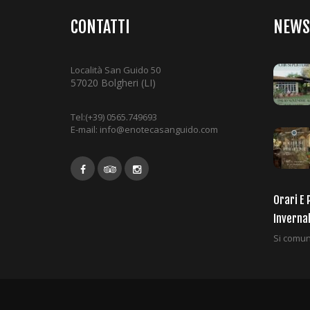
CONTATTI
NEWS
Località San Guido 50
57020 Bolgheri (LI)
Tel:
(+39) 0565.749693
E-mail:
info@enotecasanguido.com
Orari E 
Inverna
Si comuni