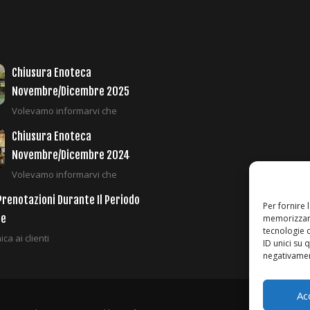
Chiusura Enoteca
Novembre/Dicembre 2025
Volevamo informarvi che
Chiusura Enoteca
Novembre/Dicembre 2024
Volevamo informarvi che
Prenotazioni Durante Il Periodo
Per fornire 
le
memorizzare
tecnologie 
ca ai clienti
ID unici su 
negativament
Ac