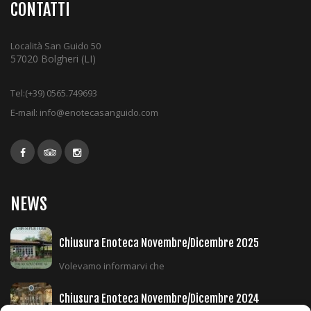
a
CONTATTI
t
i
Località San Guido 50
o
57020 Bolgheri (LI)
n
Tel:
(+39) 0565.749693
E-mail:
info@enotecasanguido.com
NEWS
Chiusura Enoteca Novembre/Dicembre 2025
Volevamo informarvi che
Chiusura Enoteca Novembre/Dicembre 2024