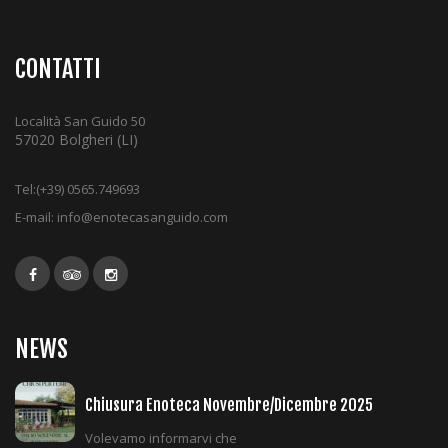
i
g
a
CONTATTI
t
i
Località San Guido 50
o
57020 Bolgheri (LI)
n
Tel:
(+39) 0565.749693
E-mail:
info@enotecasanguido.com
NEWS
Chiusura Enoteca Novembre/Dicembre 2025
Volevamo informarvi che