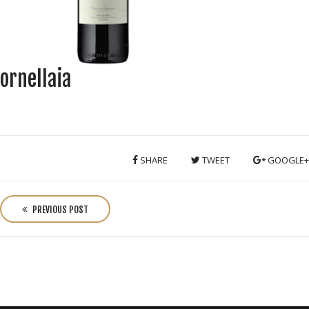
ornellaia
SHARE
TWEET
GOOGLE+
P
o
PREVIOUS POST
s
t
n
a
v