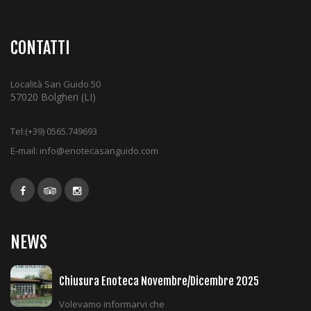
i
g
a
CONTATTI
t
i
Località San Guido 50
o
57020 Bolgheri (LI)
n
Tel:
(+39) 0565.749693
E-mail:
info@enotecasanguido.com
NEWS
Chiusura Enoteca Novembre/Dicembre 2025
Volevamo informarvi che