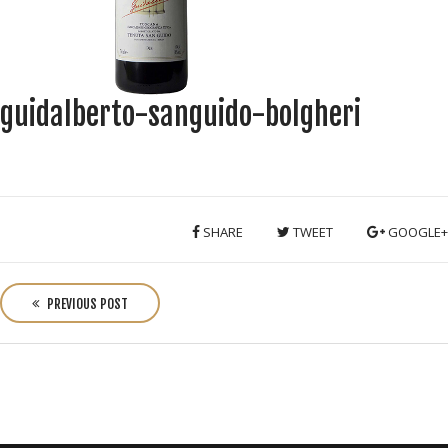
guidalberto-sanguido-bolgheri
SHARE
TWEET
GOOGLE+
P
o
PREVIOUS POST
s
t
n
a
v