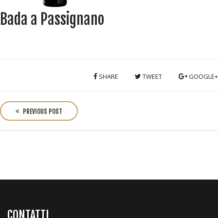
Bada a Passignano
SHARE
TWEET
GOOGLE+
P
o
PREVIOUS POST
s
t
n
a
v
i
g
a
CONTATTI