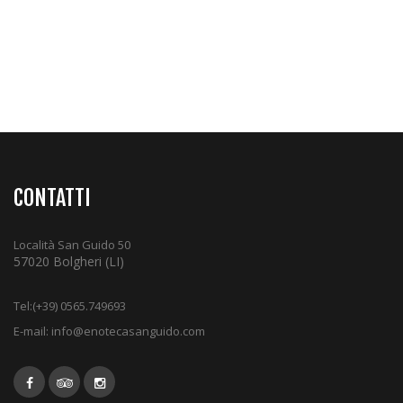
CONTATTI
Località San Guido 50
57020 Bolgheri (LI)
Tel:
(+39) 0565.749693
E-mail:
info@enotecasanguido.com