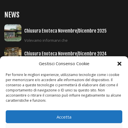
NEWS
Chiusura Enoteca Novembre/Dicembre 2025
Volevamo informarvi che
Chiusura Enoteca Novembre/Dicembre 2024
Volevamo informarvi che
Gestisci Consenso Cookie
Per fornire le migliori esperienze, utilizziamo tecnologie come i cookie
Orari E Prenotazioni Durante Il Periodo Invernale
per memorizzare e/o accedere alle informazioni del dispositivo. Il
consenso a queste tecnologie ci permetterà di elaborare dati come il
Si comunica ai clienti
comportamento di navigazione o ID unici su questo sito. Non
acconsentire o ritirare il consenso può influire negativamente su alcune
caratteristiche e funzioni.
SEGUICI SUI SOCIAL
Accetta