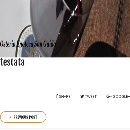
testata
SHARE
TWEET
GOOGLE+
P
o
PREVIOUS POST
s