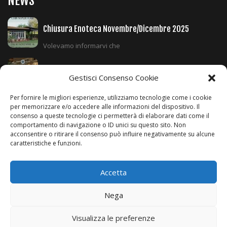
NEWS
Chiusura Enoteca Novembre/Dicembre 2025
Volevamo informarvi che
Chiusura Enoteca Novembre/Dicembre 2024
Gestisci Consenso Cookie
Volevamo informarvi che
Per fornire le migliori esperienze, utilizziamo tecnologie come i cookie
per memorizzare e/o accedere alle informazioni del dispositivo. Il
Orari E Prenotazioni Durante Il Periodo Invernale
consenso a queste tecnologie ci permetterà di elaborare dati come il
comportamento di navigazione o ID unici su questo sito. Non
Si comunica ai clienti
acconsentire o ritirare il consenso può influire negativamente su alcune
caratteristiche e funzioni.
SEGUICI SUI SOCIAL
Accetta
Nega
Visualizza le preferenze
Copyright 2016 - Created by
WebMojito
- P.IVA 01645000496 -
Aiuti di Stato