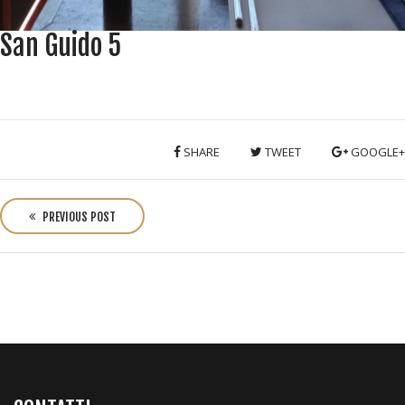
San Guido 5
SHARE
TWEET
GOOGLE+
P
o
PREVIOUS POST
s
t
n
a
v
i
g
a